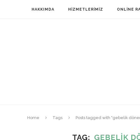
HAKKIMDA
HIZMETLERIMIZ
ONLINE R
Home
Tags
Posts tagged with "gebelik dö
TAG
GEBELIK D