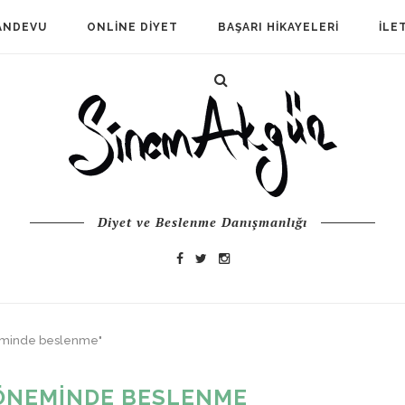
ANDEVU
ONLINE DIYET
BAŞARI HIKAYELERI
İLE
Diyet ve Beslenme Danışmanlığı
neminde beslenme"
ÖNEMINDE BESLENME