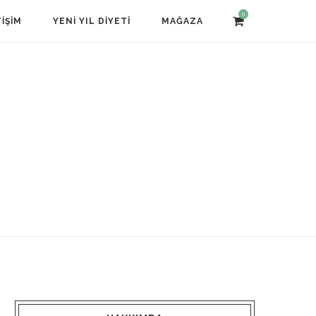
0
TIŞIM
YENI YIL DIYETI
MAĞAZA