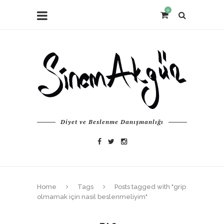
0
Diyet ve Beslenme Danışmanlığı
Home
Tags
Posts tagged with "grip
olmamak için nasıl beslenmeliyim"