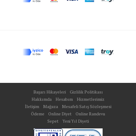
Başarı Hikayeleri
Gizlilik Politikası
Hakkımda
Hesabım
Hizmetlerimiz
İletişim
Mağaza
Mesafeli Satış Sözleşmesi
Ödeme
Online Diyet
Online Randevu
Sepet
Yeni Yıl Diyeti