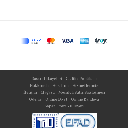
Başarı Hikayeleri
Gizlilik Politikası
Hakkımda
Hesabım
Hizmetlerimiz
İletişim
Mağaza
Mesafeli Satış Sözleşmesi
Ödeme
Online Diyet
Online Randevu
Sepet
Yeni Yıl Diyeti