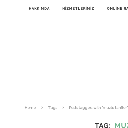
HAKKIMDA
HIZMETLERIMIZ
ONLINE R
Home
Tags
Posts tagged with "muzlu tarifler
TAG
MU