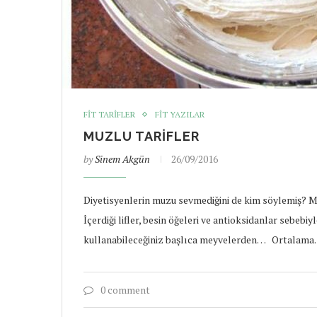
FIT TARIFLER
FIT YAZILAR
MUZLU TARIFLER
by
Sinem Akgün
26/09/2016
Diyetisyenlerin muzu sevmediğini de kim söylemiş? M
İçerdiği lifler, besin öğeleri ve antioksidanlar sebe
kullanabileceğiniz başlıca meyvelerden… Ortalam
0 comment