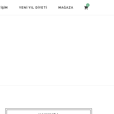
0
TIŞIM
YENI YIL DIYETI
MAĞAZA