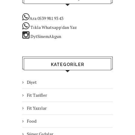
Ara 0539 981 93 43
Tıkla Whatsapp'dan Yaz
DytSinemAkgun
KATEGORILER
Diyet
Fit Tarifler
Fit Yazılar
Food
Süper Gıdalar