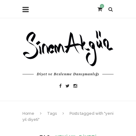
0
Diyet ve Beslenme Danışmanlığı
Home
Tags
Posts tagged with "yeni
yıl diyeti"