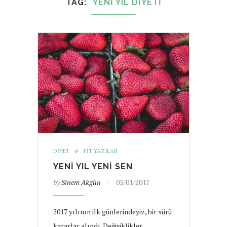
TAG
YENI YIL DIYETI
DIYET
FIT YAZILAR
YENI YIL YENI SEN
by
Sinem Akgün
03/01/2017
2017 yılının ilk günlerindeyiz, bir sürü
kararlar alındı. Değişiklikler