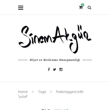
0
Diyet ve Beslenme Danışmanlığı
Home
Tags
Posts tagged with
"yulaf"