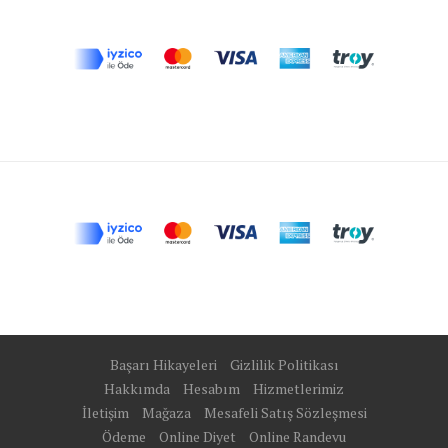
Başarı Hikayeleri
Gizlilik Politikası
Hakkımda
Hesabım
Hizmetlerimiz
İletişim
Mağaza
Mesafeli Satış Sözleşmesi
Ödeme
Online Diyet
Online Randevu