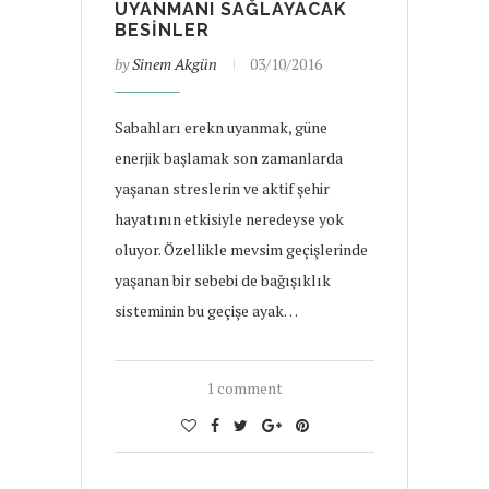
UYANMANI SAĞLAYACAK
BESINLER
by
Sinem Akgün
03/10/2016
Sabahları erekn uyanmak, güne
enerjik başlamak son zamanlarda
yaşanan streslerin ve aktif şehir
hayatının etkisiyle neredeyse yok
oluyor. Özellikle mevsim geçişlerinde
yaşanan bir sebebi de bağışıklık
sisteminin bu geçişe ayak…
1 comment