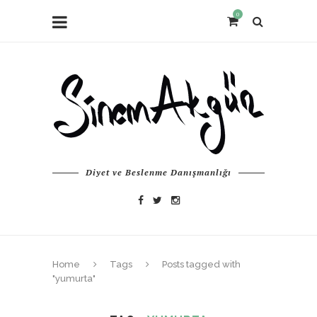
0
Diyet ve Beslenme Danışmanlığı
Home
Tags
Posts tagged with
"yumurta"