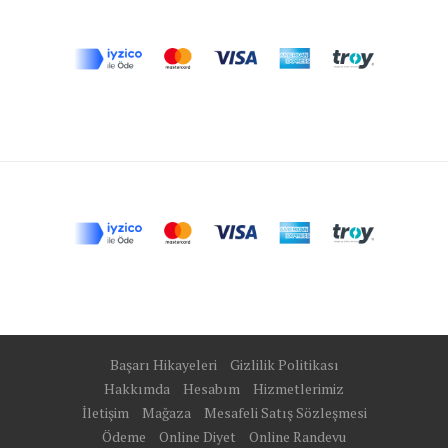
Başarı Hikayeleri
Gizlilik Politikası
Hakkımda
Hesabım
Hizmetlerimiz
İletişim
Mağaza
Mesafeli Satış Sözleşmesi
Ödeme
Online Diyet
Online Randevu