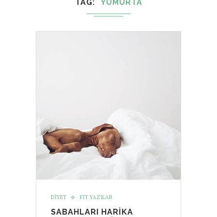
TAG
YUMURTA
DIYET
FIT YAZILAR
SABAHLARI HARIKA