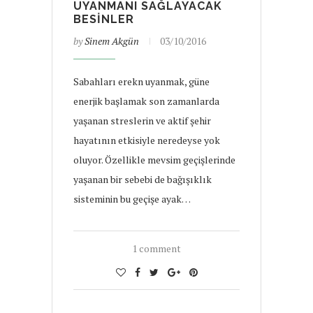
UYANMANI SAĞLAYACAK
BESINLER
by
Sinem Akgün
03/10/2016
Sabahları erekn uyanmak, güne
enerjik başlamak son zamanlarda
yaşanan streslerin ve aktif şehir
hayatının etkisiyle neredeyse yok
oluyor. Özellikle mevsim geçişlerinde
yaşanan bir sebebi de bağışıklık
sisteminin bu geçişe ayak…
1 comment