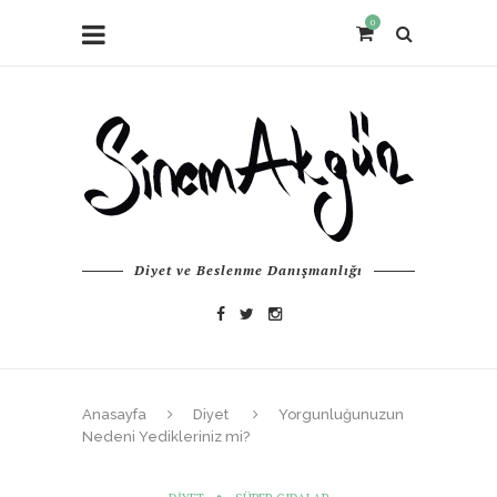
0
Diyet ve Beslenme Danışmanlığı
Anasayfa
Diyet
Yorgunluğunuzun
Nedeni Yedikleriniz mi?