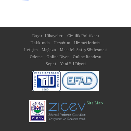
Başarı Hikayeleri
Gizlilik Politikası
Hakkımda
Hesabım
Hizmetlerimiz
İletişim
Mağaza
Mesafeli Satış Sözleşmesi
Ödeme
Online Diyet
Online Randevu
Sepet
Yeni Yıl Diyeti
Site Map