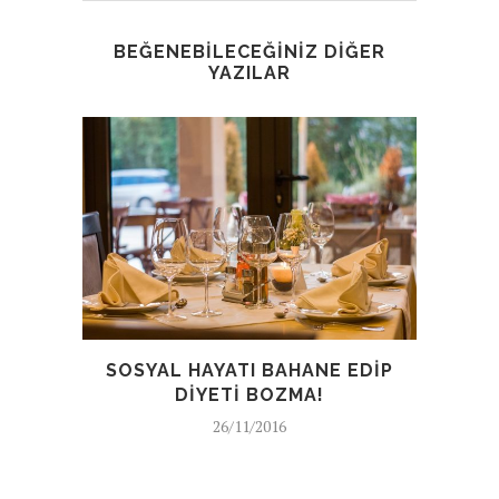
BEĞENEBILECEĞINIZ DIĞER
YAZILAR
SOSYAL HAYATI BAHANE EDIP
KIŞ
DIYETI BOZMA!
26/11/2016