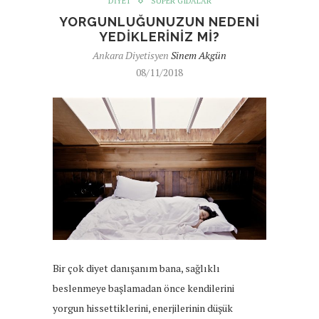
DIYET
SÜPER GIDALAR
YORGUNLUĞUNUZUN NEDENI
YEDIKLERINIZ MI?
Ankara Diyetisyen
Sinem Akgün
08/11/2018
Bir çok diyet danışanım bana, sağlıklı
beslenmeye başlamadan önce kendilerini
yorgun hissettiklerini, enerjilerinin düşük