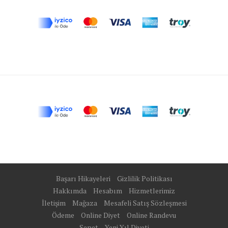
Başarı Hikayeleri
Gizlilik Politikası
Hakkımda
Hesabım
Hizmetlerimiz
İletişim
Mağaza
Mesafeli Satış Sözleşmesi
Ödeme
Online Diyet
Online Randevu
Sepet
Yeni Yıl Diyeti