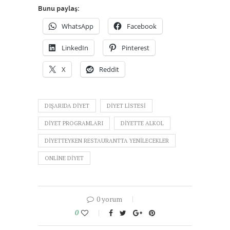
Bunu paylaş:
WhatsApp
Facebook
LinkedIn
Pinterest
X
Reddit
DIŞARIDA DIYET
DIYET LISTESI
DIYET PROGRAMLARI
DIYETTE ALKOL
DIYETTEYKEN RESTAURANTTA YENILECEKLER
ONLINE DIYET
0 yorum
0