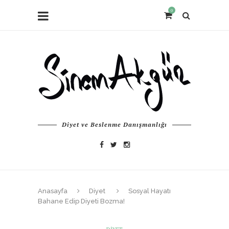
0
Diyet ve Beslenme Danışmanlığı
Anasayfa
Diyet
Sosyal Hayatı
Bahane Edip Diyeti Bozma!