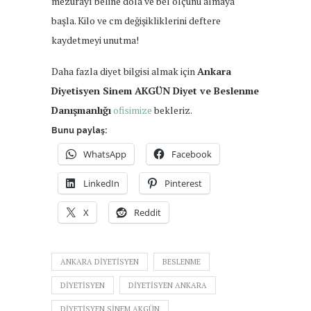
mezurayı beline dola ve bel ölçünü almaya
başla. Kilo ve cm değişikliklerini deftere
kaydetmeyi unutma!
Daha fazla diyet bilgisi almak için
Ankara
Diyetisyen Sinem AKGÜN Diyet ve Beslenme
Danışmanlığı
ofisimize
bekleriz.
Bunu paylaş:
WhatsApp
Facebook
LinkedIn
Pinterest
X
Reddit
ANKARA DIYETISYEN
BESLENME
DIYETISYEN
DIYETISYEN ANKARA
DIYETISYEN SINEM AKGÜN