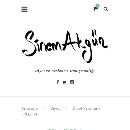
0
Diyet ve Beslenme Danışmanlığı
Anasayfa
Diyet
Diyet Yapmanın
Kolay Hali