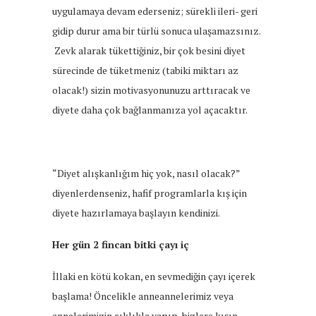
uygulamaya devam ederseniz; sürekli ileri- geri
gidip durur ama bir türlü sonuca ulaşamazsınız.
Zevk alarak tükettiğiniz, bir çok besini diyet
sürecinde de tüketmeniz (tabiki miktarı az
olacak!) sizin motivasyonunuzu arttıracak ve
diyete daha çok bağlanmanıza yol açacaktır.
“Diyet alışkanlığım hiç yok, nasıl olacak?”
diyenlerdenseniz, hafif programlarla kış için
diyete hazırlamaya başlayın kendinizi.
Her gün 2 fincan bitki çayı iç
İllaki en kötü kokan, en sevmediğin çayı içerek
başlama! Öncelikle anneannelerimiz veya
annelerimizin sıklıkla yapıp, bizlere kışın