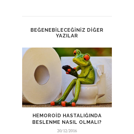
BEĞENEBILECEĞINIZ DIĞER
YAZILAR
HEMOROID HASTALIĞINDA
BESLENME NASIL OLMALI?
V
20/12/2016