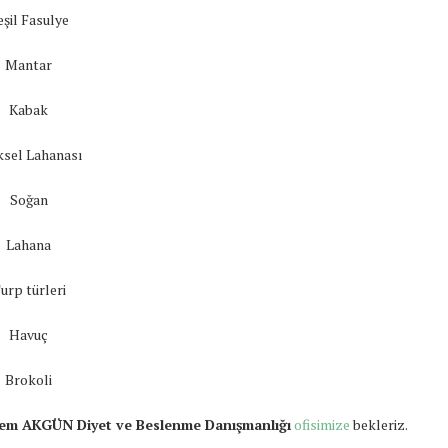
eşil Fasulye
Mantar
Kabak
ksel Lahanası
Soğan
Lahana
urp türleri
Havuç
Brokoli
nem AKGÜN Diyet ve Beslenme Danışmanlığı
ofisimize
bekleriz.