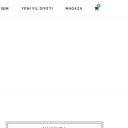
0
TIŞIM
YENI YIL DIYETI
MAĞAZA