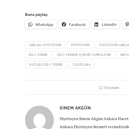
Bunu paylaş:
WhatsApp
Facebook
LinkedIn
ANKARA DIYETISYEN
DIYETISYEN
DIYETISYEN ANKA
KILO VERME
KILO VERMEK IÇIN NE YAPMALIYIM
META
SAĞLIKLI KILO VERME
ZAYIFLAMA
0 yorum
SINEM AKGÜN
Diyetisyen Sinem Akgün Ankara Hacett
Ankara Diyetisyen hizmeti vermektedir