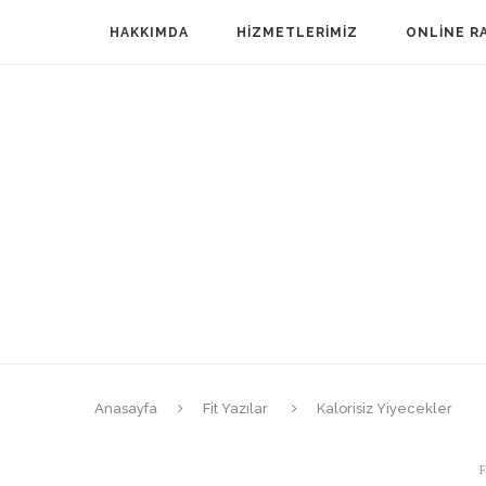
HAKKIMDA
HIZMETLERIMIZ
ONLINE R
Anasayfa
Fit Yazılar
Kalorisiz Yiyecekler