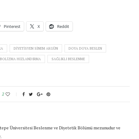
Pinterest
X
Reddit
RA
DIYETISYEN SINEM AKGÜN
DOYA DOYA BESLEN
BOLIZMA HIZLANDIRMA
SAĞLIKLI BESLENME
2
epe Üniversitesi Beslenme ve Diyetetik Bölümü mezunudur ve
.