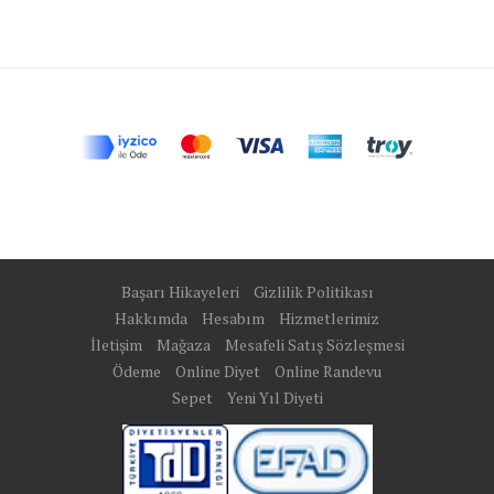
Başarı Hikayeleri
Gizlilik Politikası
Hakkımda
Hesabım
Hizmetlerimiz
İletişim
Mağaza
Mesafeli Satış Sözleşmesi
Ödeme
Online Diyet
Online Randevu
Sepet
Yeni Yıl Diyeti