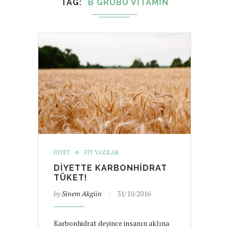
TAG
B GRUBU VITAMIN
DIYET
FIT YAZILAR
DIYETTE KARBONHIDRAT
TÜKET!
by
Sinem Akgün
31/10/2016
Karbonhidrat deyince insanın aklına