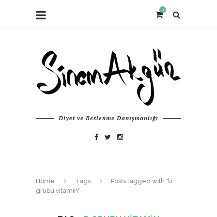
0
Diyet ve Beslenme Danışmanlığı
Home
Tags
Posts tagged with "b
grubu vitamin"