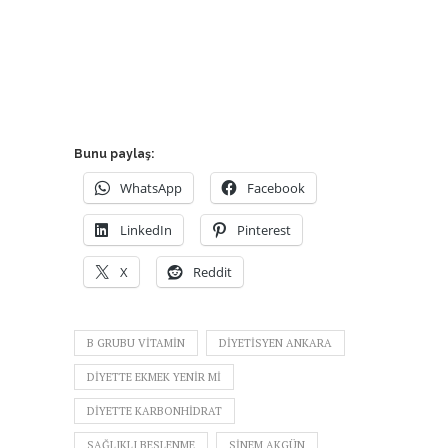
Bunu paylaş:
WhatsApp
Facebook
LinkedIn
Pinterest
X
Reddit
B GRUBU VITAMIN
DIYETISYEN ANKARA
DIYETTE EKMEK YENIR MI
DIYETTE KARBONHIDRAT
SAĞLIKLI BESLENME
SINEM AKGÜN