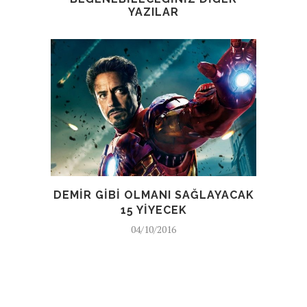
YAZILAR
DEMIR GIBI OLMANI SAĞLAYACAK
TU
15 YIYECEK
04/10/2016