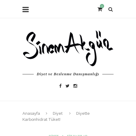
0
Diyet ve Beslenme Danışmanlığı
Anasayfa
Diyet
Diyette
Karbonhidrat Tüket!