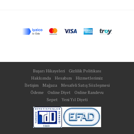
Başarı Hikayeleri
Gizlilik Politikası
Hakkımda
Hesabım
Hizmetlerimiz
İletişim
Mağaza
Mesafeli Satış Sözleşmesi
Ödeme
Online Diyet
Online Randevu
Sepet
Yeni Yıl Diyeti