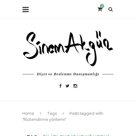
0
Diyet ve Beslenme Danışmanlığı
Home
Tags
Posts tagged with
"filizlendirme yöntemi"