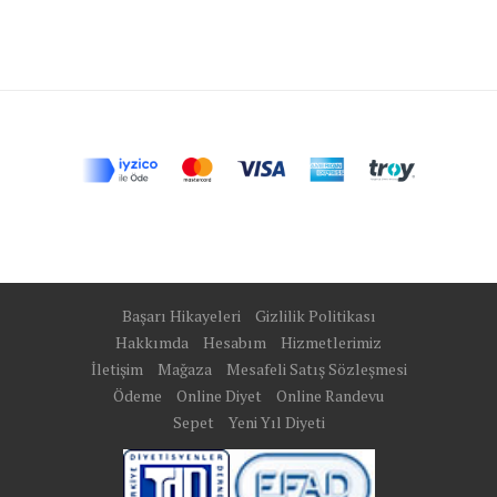
Başarı Hikayeleri
Gizlilik Politikası
Hakkımda
Hesabım
Hizmetlerimiz
İletişim
Mağaza
Mesafeli Satış Sözleşmesi
Ödeme
Online Diyet
Online Randevu
Sepet
Yeni Yıl Diyeti