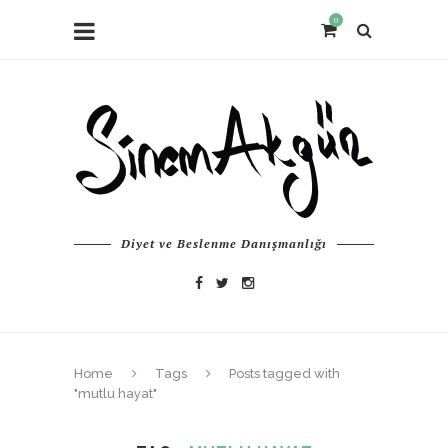
0
Diyet ve Beslenme Danışmanlığı
Home
Tags
Posts tagged with
"mutlu hayat"