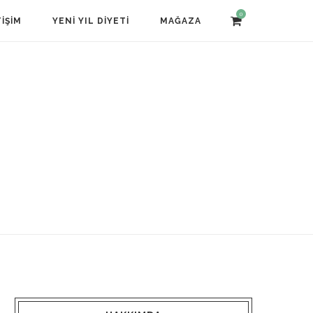
0
TIŞIM
YENI YIL DIYETI
MAĞAZA