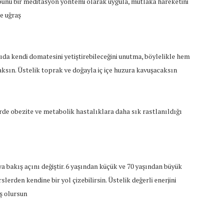
 bunu bir meditasyon yöntemi olarak uygula, mutlaka hareketini
de uğraş
da kendi domatesini yetiştirebileceğini unutma, böylelikle hem
sın. Üstelik toprak ve doğayla iç içe huzura kavuşacaksın
erde obezite ve metabolik hastalıklara daha sık rastlanıldığı
a bakış açını değiştir. 6 yaşından küçük ve 70 yaşından büyük
lerden kendine bir yol çizebilirsin. Üstelik değerli enerjini
ş olursun