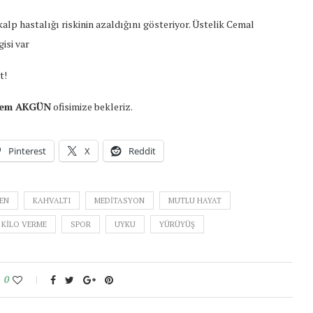
kalp hastalığı riskinin azaldığını gösteriyor. Üstelik Cemal
gisi var
t!
inem AKGÜN
ofisimize bekleriz.
Pinterest
X
Reddit
EN
KAHVALTI
MEDITASYON
MUTLU HAYAT
 KILO VERME
SPOR
UYKU
YÜRÜYÜŞ
0