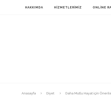
HAKKIMDA
HIZMETLERIMIZ
ONLINE R
Anasayfa
Diyet
Daha Mutlu Hayat için Öneril