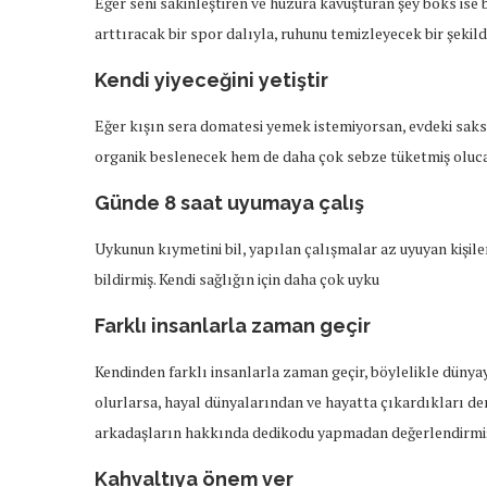
Eğer seni sakinleştiren ve huzura kavuşturan şey boks ise
arttıracak bir spor dalıyla, ruhunu temizleyecek bir şekil
Kendi yiyeceğini yetiştir
Eğer kışın sera domatesi yemek istemiyorsan, evdeki saksı
organik beslenecek hem de daha çok sebze tüketmiş olucak
Günde 8 saat uyumaya çalış
Uykunun kıymetini bil, yapılan çalışmalar az uyuyan kişil
bildirmiş. Kendi sağlığın için daha çok uyku
Farklı insanlarla zaman geçir
Kendinden farklı insanlarla zaman geçir, böylelikle dünyay
olurlarsa, hayal dünyalarından ve hayatta çıkardıkları ders
arkadaşların hakkında dedikodu yapmadan değerlendirmi
Kahvaltıya önem ver