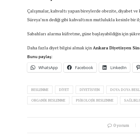
Çalışmalar, kahvaltı yapan bireylerde obezite, diyabet ve 
Süreya’nın dediği gibi kahvaltının mutlulukla kesinle bir il
Sabahları alarma küfretme, güne başlayabildiğin için şükre
Daha fazla diyet bilgisi almak için
Ankara Diyetisyen S
Bunu paylaş:
WhatsApp
Facebook
LinkedIn
BESLENME
DIYET
DIYETISYEN
DOYA DOYA BESL
ORGANIK BESLENME
PSIKOLOJIK BESLENME
SAĞLIKLI
0 yorum