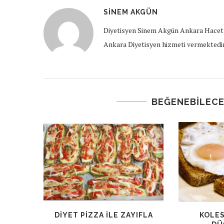
SINEM AKGÜN
Diyetisyen Sinem Akgün Ankara Hacett
Ankara Diyetisyen hizmeti vermektedir
BEĞENEBILECE
DIYET PIZZA ILE ZAYIFLA
KOLES