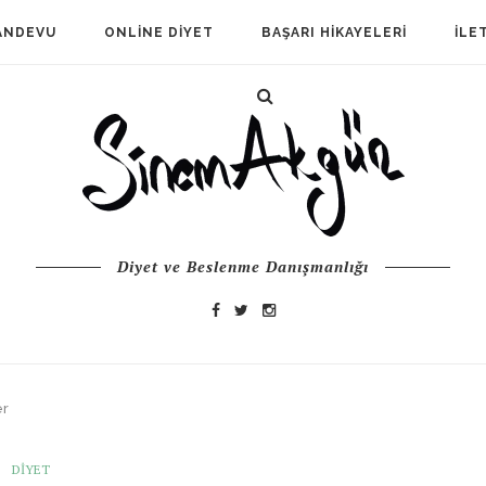
ANDEVU
ONLINE DIYET
BAŞARI HIKAYELERI
İLE
Diyet ve Beslenme Danışmanlığı
er
DIYET