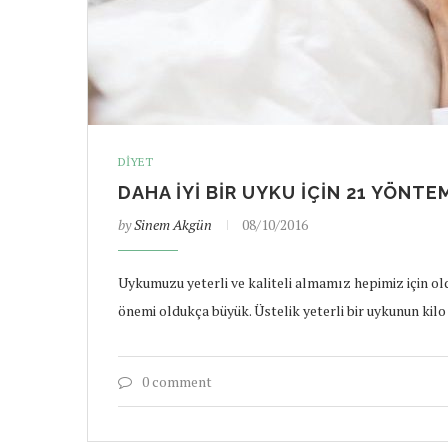
DIYET
DAHA İYI BIR UYKU İÇIN 21 YÖNTE
by
Sinem Akgün
08/10/2016
Uykumuzu yeterli ve kaliteli almamız hepimiz için ol
önemi oldukça büyük. Üstelik yeterli bir uykunun k
0 comment