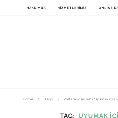
HAKKIMDA
HIZMETLERIMIZ
ONLINE R
Home
Tags
Posts tagged with "uyumak için 
TAG
UYUMAK IÇ