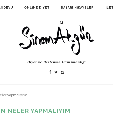
ANDEVU
ONLINE DIYET
BAŞARI HIKAYELERI
İLE
Diyet ve Beslenme Danışmanlığı
neler yapmalıyım"
IN NELER YAPMALIYIM