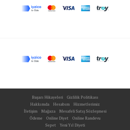
Başarı Hikayeleri
Gizlilik Politikası
Hakkımda
Hesabım
Hizmetlerimiz
İletişim
Mağaza
Mesafeli Satış Sözleşmesi
Ödeme
Online Diyet
Online Randevu
Sepet
Yeni Yıl Diyeti