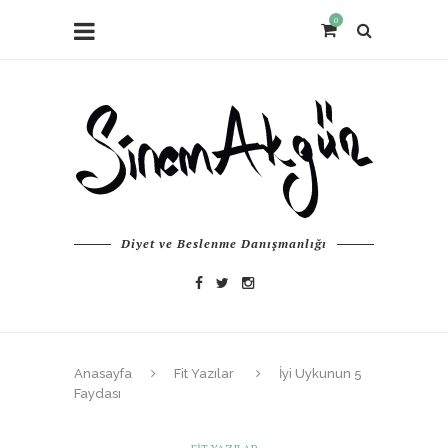
0
Diyet ve Beslenme Danışmanlığı
Anasayfa
Fit Yazılar
İyi Uykunun 5
Faydası