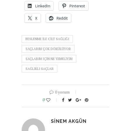
LinkedIn
Pinterest
X
Reddit
BESLENME ILE CILT SAĞLIĞI
SAÇLARIM ÇOK DÖKÜLÜYOR
SAÇLARIM IÇIN NE YEMELIYIM
SAĞLIKLI SAÇLAR
0 yorum
0
SINEM AKGÜN