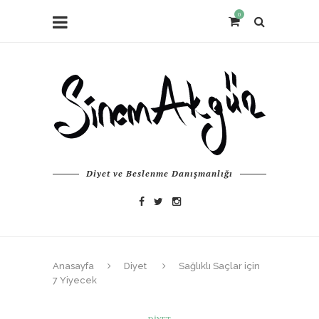
0
Diyet ve Beslenme Danışmanlığı
Anasayfa
Diyet
Sağlıklı Saçlar için
7 Yiyecek