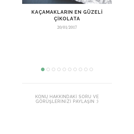
KAÇAMAKLARIN EN GÜZELI
SAĞ
ÇIKOLATA
20/01/2017
KONU HAKKINDAKI SORU VE
GÖRÜŞLERINIZI PAYLAŞIN :)