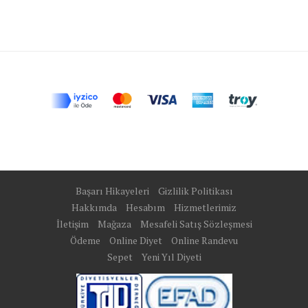
Başarı Hikayeleri
Gizlilik Politikası
Hakkımda
Hesabım
Hizmetlerimiz
İletişim
Mağaza
Mesafeli Satış Sözleşmesi
Ödeme
Online Diyet
Online Randevu
Sepet
Yeni Yıl Diyeti