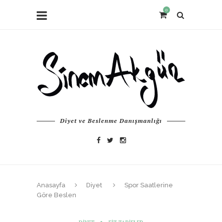
0
Diyet ve Beslenme Danışmanlığı
Anasayfa
Diyet
Spor Saatlerine
Göre Beslen