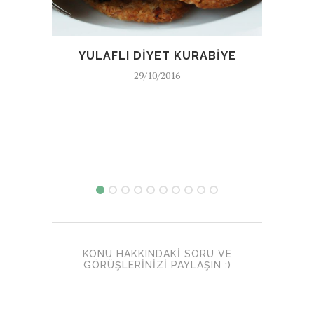
YULAFLI DIYET KURABIYE
O
29/10/2016
KONU HAKKINDAKI SORU VE
GÖRÜŞLERINIZI PAYLAŞIN :)