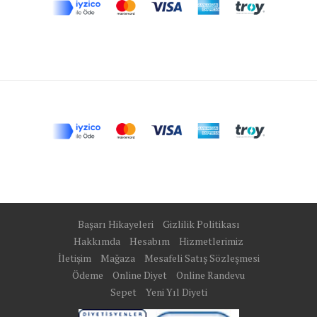
Başarı Hikayeleri
Gizlilik Politikası
Hakkımda
Hesabım
Hizmetlerimiz
İletişim
Mağaza
Mesafeli Satış Sözleşmesi
Ödeme
Online Diyet
Online Randevu
Sepet
Yeni Yıl Diyeti