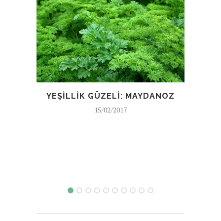
YO
YEŞILLIK GÜZELI: MAYDANOZ
15/02/2017