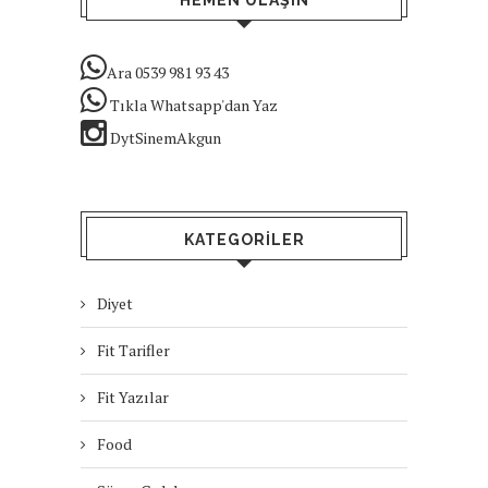
HEMEN ULAŞIN
Ara 0539 981 93 43
Tıkla Whatsapp'dan Yaz
DytSinemAkgun
KATEGORILER
Diyet
Fit Tarifler
Fit Yazılar
Food