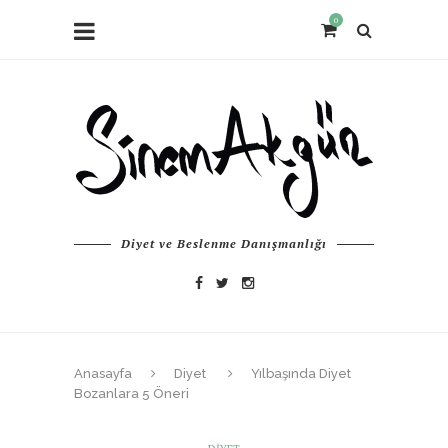
0
Diyet ve Beslenme Danışmanlığı
Anasayfa
Diyet
Yılbaşında Diyet
Bozanlara 5 Öneri