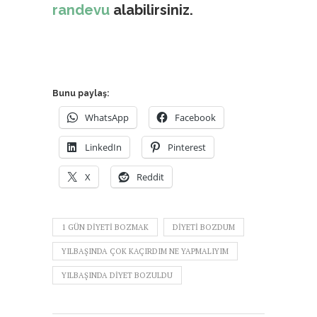
randevu
alabilirsiniz.
Bunu paylaş:
WhatsApp
Facebook
LinkedIn
Pinterest
X
Reddit
1 GÜN DIYETI BOZMAK
DIYETI BOZDUM
YILBAŞINDA ÇOK KAÇIRDIM NE YAPMALIYIM
YILBAŞINDA DIYET BOZULDU