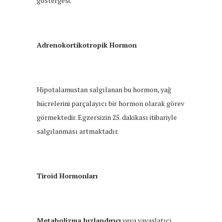
göstergesi.
Adrenokortikotropik Hormon
Hipotalamustan salgılanan bu hormon, yağ
hücrelerini parçalayıcı bir hormon olarak görev
görmektedir. Egzersizin 25. dakikası itibariyle
salgılanması artmaktadır.
Tiroid Hormonları
Metabolizma hızlandırıcı
veya yavaşlatıcı