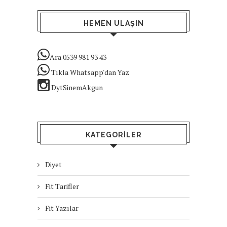
HEMEN ULAŞIN
Ara 0539 981 93 43
Tıkla Whatsapp'dan Yaz
DytSinemAkgun
KATEGORILER
Diyet
Fit Tarifler
Fit Yazılar