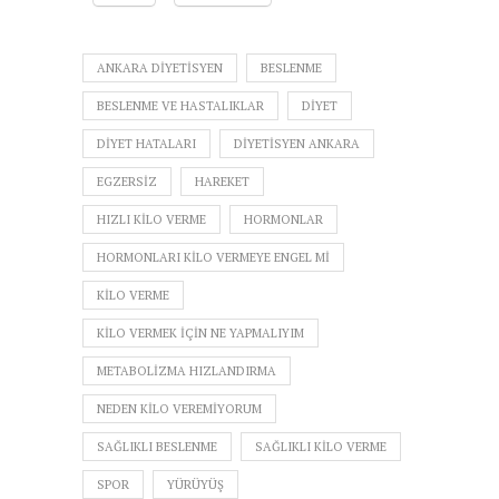
ANKARA DIYETISYEN
BESLENME
BESLENME VE HASTALIKLAR
DIYET
DIYET HATALARI
DIYETISYEN ANKARA
EGZERSIZ
HAREKET
HIZLI KILO VERME
HORMONLAR
HORMONLARI KILO VERMEYE ENGEL MI
KILO VERME
KILO VERMEK IÇIN NE YAPMALIYIM
METABOLIZMA HIZLANDIRMA
NEDEN KILO VEREMIYORUM
SAĞLIKLI BESLENME
SAĞLIKLI KILO VERME
SPOR
YÜRÜYÜŞ