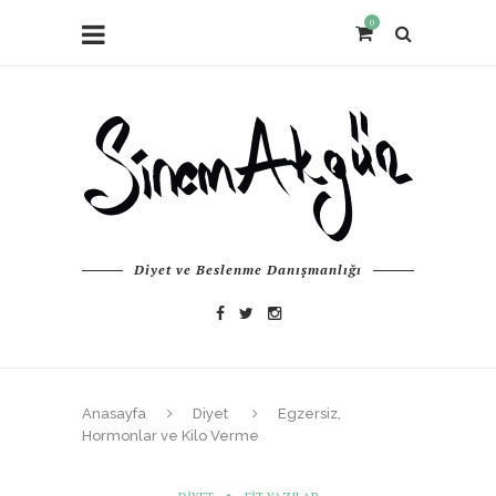
0
Diyet ve Beslenme Danışmanlığı
Anasayfa
Diyet
Egzersiz,
Hormonlar ve Kilo Verme